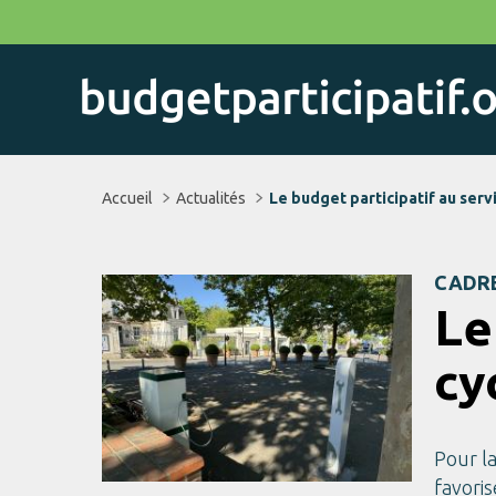
Aller
au
contenu
principal
Accueil
Actualités
Le budget participatif au servi
CADRE
Le
cy
Pour la
favoris