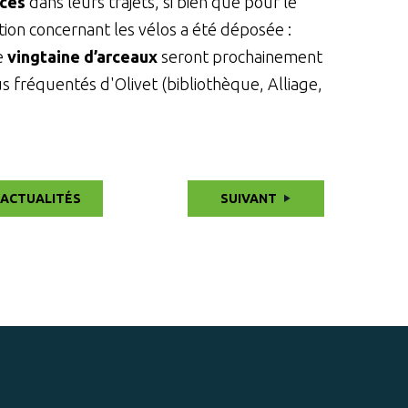
uces
dans leurs trajets, si bien que pour le
tion concernant les vélos a été déposée :
ne
vingtaine d’arceaux
seront prochainement
s fréquentés d'Olivet (bibliothèque, Alliage,
 ACTUALITÉS
SUIVANT